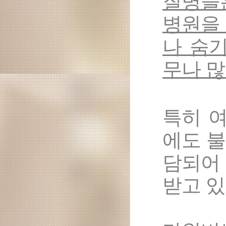
질병들
병원을
나 숨
무나 많
특히 
에도 
담되어
받고 있