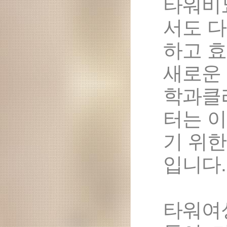
타워비
서도 
하고 
새로운
학과클
터는 
기 위
입니다.
타워여