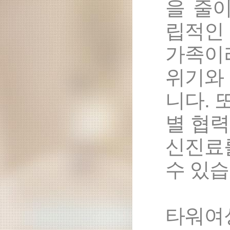
을 줄
립적인
가족이
위기와
니다. 
별 협
신진료
수 있습
타워여