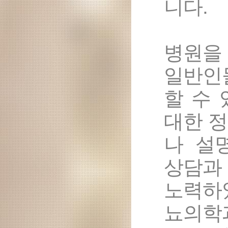
니다.
병원을
일반인
할 수
대한 
나 설
상담과
노력하
뇨의학