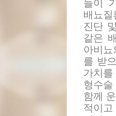
들이 
배뇨질
진단 및
같은 
아비뇨
를 받으
가치를 
형수술
함께 
적이고