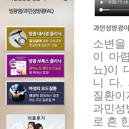
소변을 
이 마
뇨)이
니 다
질환이지
과민성
로 흔 