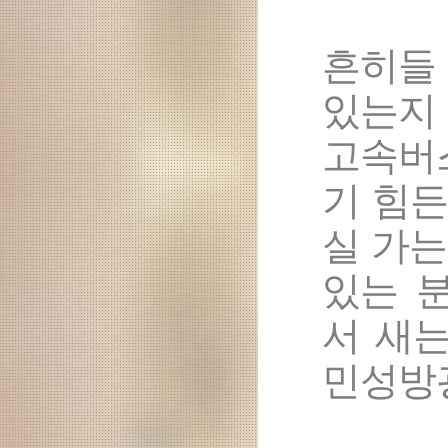
흔히들
있는지
고속버
기 힘든
실 가
있는 
서 새는
민성방