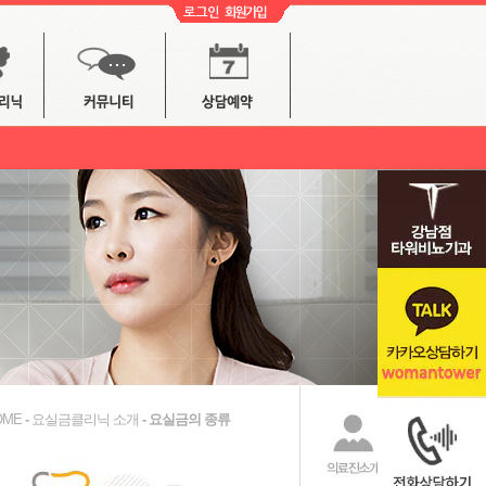
OME
-
요실금클리닉 소개
-
요실금의 종류