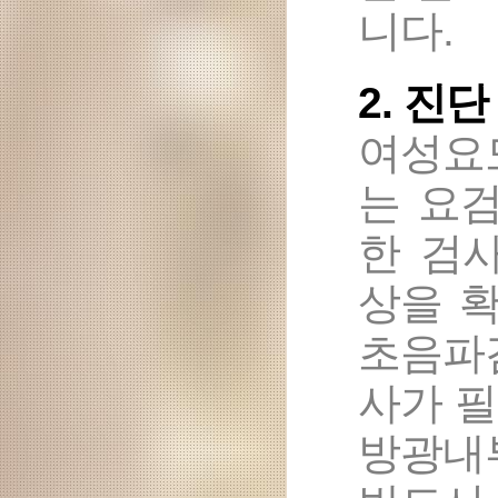
니다.
2. 진단
여성요
는 요
한 검
상을 
초음파
사가 
방광내