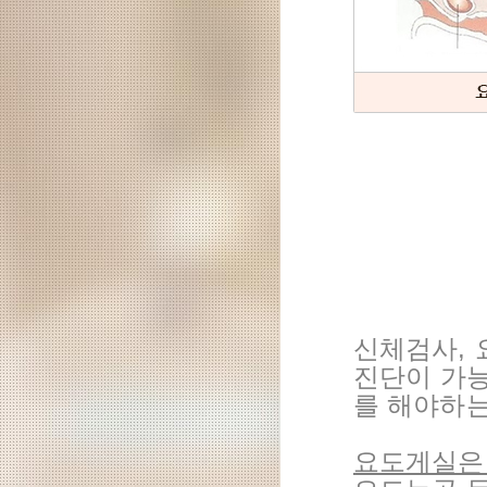
신체검사, 
진단이 가능
를 해야하는
요도게실은